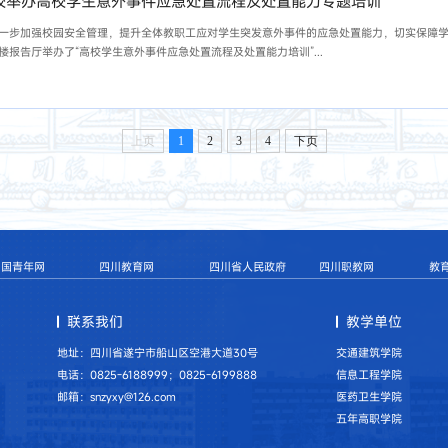
校举办高校学生意外事件应急处置流程及处置能力专题培训
一步加强校园安全管理，提升全体教职工应对学生突发意外事件的应急处置能力，切实保障
楼报告厅举办了“高校学生意外事件应急处置流程及处置能力培训”...
上页
1
2
3
4
下页
中国青年网
四川教育网
四川省人民政府
四川职教网
教
联系我们
教学单位
地址：四川省遂宁市船山区空港大道30号
交通建筑学院
电话：0825-6188999；0825-6199888
信息工程学院
邮箱：snzyxy@126.com
医药卫生学院
五年高职学院