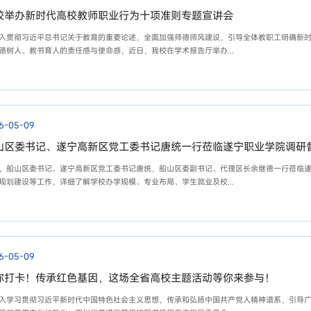
校举办新时代高校教师职业行为十项准则专题宣讲会
入贯彻习近平总书记关于教育的重要论述，全面加强师德师风建设，引导全体教职工明确新
德树人、教书育人的责任感与使命感，近日，我校在学术报告厅举办...
6-05-09
山区委书记、遂宁高新区党工委书记唐统一行莅临遂宁职业学院调研
，船山区委书记、遂宁高新区党工委书记唐统，船山区委副书记、代理区长余继德一行莅临
规划建设等工作，详细了解学校办学规模、专业布局、学生就业及校...
6-05-09
你打卡！传承红色基因，这场全省高校主题活动等你来参与！
入学习贯彻习近平新时代中国特色社会主义思想，传承和弘扬中国共产党人精神谱系，引导