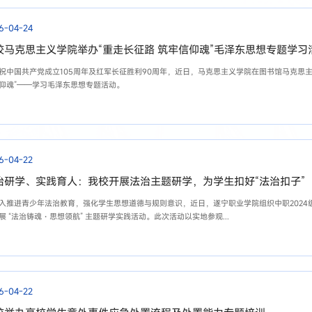
6-04-24
校马克思主义学院举办“重走长征路 筑牢信仰魂”毛泽东思想专题学习
祝中国共产党成立105周年及红军长征胜利90周年，近日，马克思主义学院在图书馆马克思主
仰魂”——学习毛泽东思想专题活动。
6-04-22
治研学、实践育人：我校开展法治主题研学，为学生扣好“法治扣子”
入推进青少年法治教育，强化学生思想道德与规则意识，近日，遂宁职业学院组织中职2024级
展 “法治铸魂・思想领航” 主题研学实践活动。此次活动以实地参观...
6-04-22