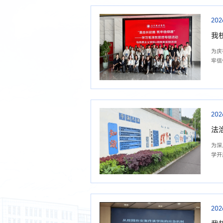
202
我
为庆
牢信
202
法
为深
学开
202