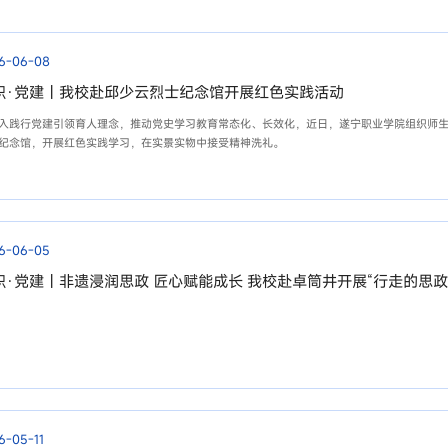
6-06-08
职·党建丨我校赴邱少云烈士纪念馆开展红色实践活动
入践行党建引领育人理念，推动党史学习教育常态化、长效化，近日，遂宁职业学院组织师
纪念馆，开展红色实践学习，在实景实物中接受精神洗礼。
6-06-05
职·党建丨非遗浸润思政 匠心赋能成长 我校赴卓筒井开展“行走的思政
6-05-11