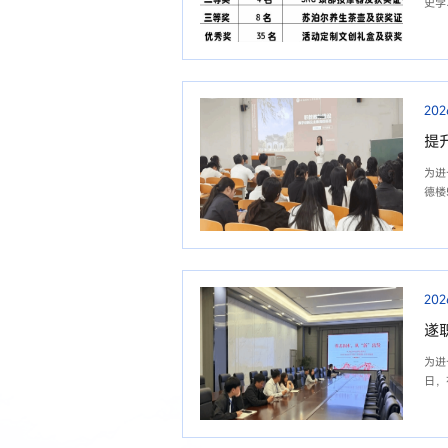
史学
202
提
为进
德楼
202
遂职
为进
日，