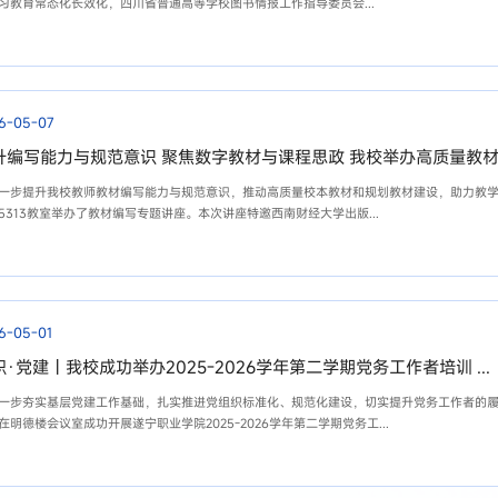
习教育常态化长效化，四川省普通高等学校图书情报工作指导委员会...
6-05-07
升编写能力与规范意识 聚焦数字教材与课程思政 我校举办高质量教
一步提升我校教师教材编写能力与规范意识，推动高质量校本教材和规划教材建设，助力教
5313教室举办了教材编写专题讲座。本次讲座特邀西南财经大学出版...
6-05-01
·党建丨我校成功举办2025-2026学年第二学期党务工作者培训 ...
一步夯实基层党建工作基础，扎实推进党组织标准化、规范化建设，切实提升党务工作者的
在明德楼会议室成功开展遂宁职业学院2025-2026学年第二学期党务工...