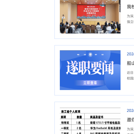
我
为深
强立
202
船
近日
校园
202
邀
为深