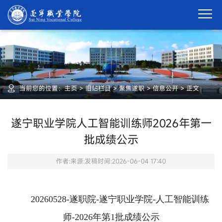
当前您的位置：
主页
>
旧站栏目
>
聚焦遂职
>
信息公开
>
正文
遂宁职业学院人工智能训练师2026年第一
批成绩公示
作者:
来源:
发稿时间:2026-06-04 17:40
20260528-
遂职院
-
遂宁职业学院
-
人工智能训练
师
-2026
年第
1
批成绩公示