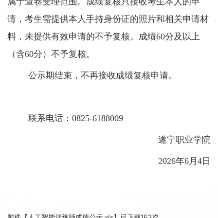
属于查卷受理范围。成绩复核只接收考生本人的申
请，考生需提供本人手持身份证的照片和相关申请材
料，未提供有效申请的不予复核。成绩
60
分及以上
（含
60
分）不予复核。
公示期结束，不再接收成绩复核申请。
联系电
话：
0825-6188009
遂宁职业学院
2026
年
6
月
4
日
附件【
人工智能训练师成绩公示.xls
】已下载
152
次