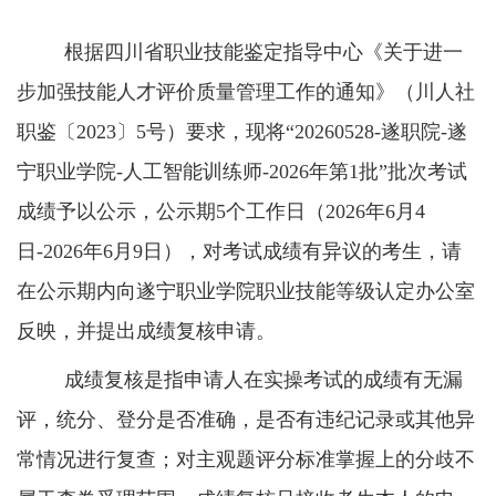
根据四川省职业技能鉴定指导中心《关于进一
步加强技能人才评价质量管理工作的通知》（川人社
职鉴〔
2023
〕
5
号）要求，现将“
202
60528-
遂职院
-
遂
宁职业学院
-
人工智能训练师
-2026
年第
1
批
”批次考试
成绩予以公示，公示期
5
个工作日（
202
6
年
6
月
4
日
-202
6
年
6
月
9
日），对考试成绩有异议的考生，请
在公示期内向
遂宁职业学院
职业技能等级认定办公室
反映
，
并
提出成绩复核申请。
成绩复核是指申请人在实操考试的成绩有无漏
评，统分、登分是否准确，是否有违纪记录或其他异
常情况进行复查；对主观题评分标准掌握上的分歧不