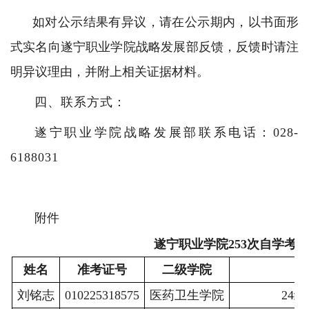
如对公示结果有异议，请在公示期内，以
书面形
式实名
向遂宁职业学院
战略发展部
反馈
，
反馈时请注
明异议理由，并附上相关证据材料。
四、联系方式
：
遂宁职业学院战略发展部联系
电话：
028-
6188031
附件
遂宁职业学院
253次自学考
姓名
准考证号
二级学院
刘铭志
010225318575
医药卫生学院
24级