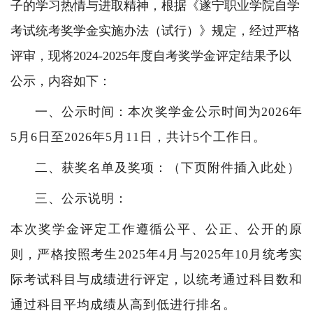
子的学习热情与进取精神，根据《遂宁职业学院自学
考试统考奖学金实施办法（试行）》规定，经过严格
评审，现将
2024-2025年度自考奖学金评定结果予以
公示，内容如下：
一、公示时间：本次奖学金公示时间为
202
6
年
5
月
6
日至
202
6
年
5
月
11
日，共计
5个工作日。
二、获奖名单及奖项：（下页附件插入此处）
三、公示说明
：
本次奖学金评定工作遵循公平、公正、公开的原
则，严格按照考生
2025年4月与2025年10月统考实
际考试科目与成绩进行评定
，
以
统考通过科目数
和
通过科目平均成绩从高到低进行排名。