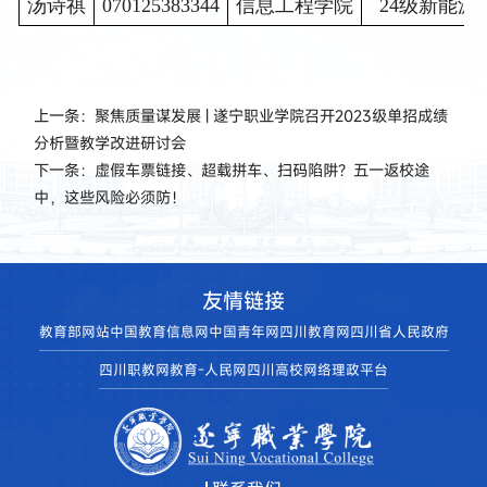
汤诗祺
070125383344
信息工程学院
24级新能源
上一条：
聚焦质量谋发展 | 遂宁职业学院召开2023级单招成绩
分析暨教学改进研讨会
下一条：
虚假车票链接、超载拼车、扫码陷阱？五一返校途
中，这些风险必须防！
友情链接
教育部网站
中国教育信息网
中国青年网
四川教育网
四川省人民政府
四川职教网
教育-人民网
四川高校网络理政平台