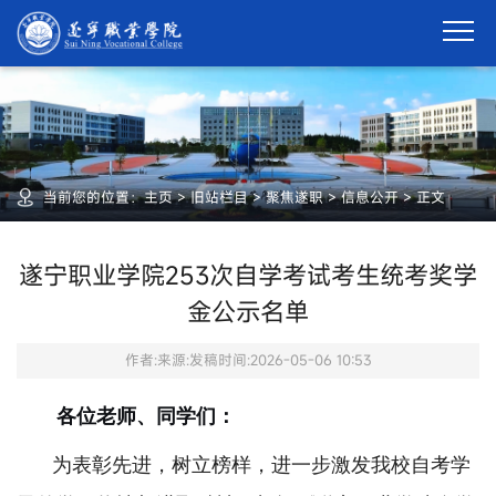
当前您的位置：
主页
>
旧站栏目
>
聚焦遂职
>
信息公开
>
正文
遂宁职业学院253次自学考试考生统考奖学
金公示名单
作者:
来源:
发稿时间:2026-05-06 10:53
各位老师、同学们：
为表彰先进，树立榜样，进一步激发我校自考学