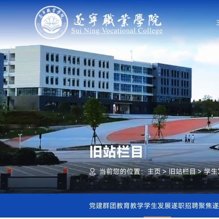
旧站栏目
当前您的位置：
主页
>
旧站栏目
>
学生
党建群团
教育教学
学生发展
遂职招聘
聚焦遂