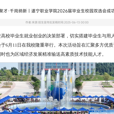
聚才·千岗纳新｜遂宁职业学院2026届毕业生校园双选会成
作者:
来源:招生宣传处
发稿时间:2025-06-13 00:00
进高校毕业生就业创业的决策部署，切实搭建毕业生与用
会于6月11日在我校隆重举行。本次活动旨在汇聚多方优质
同时也为区域经济发展精准输送高素质技术技能人才。