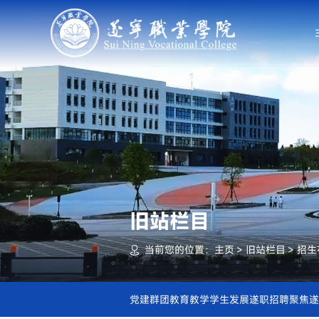
旧站栏目
当前您的位置：
主页
>
旧站栏目
>
招生
党建群团
教育教学
学生发展
遂职招聘
聚焦遂